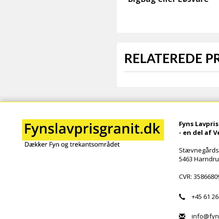
RELATEREDE 
Fyns Lavpris
- en del af 
Stævnegårds
5463 Harndr
CVR: 3586680
+45 61 26 
info@fynsl