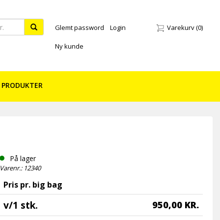
Glemt password
Login
Varekurv
(0)
Ny kunde
 PRODUKTER
På lager
Varenr.: 12340
Pris pr. big bag
v/1 stk.
950,00 KR.