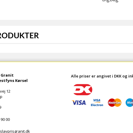
PRODUKTER
 Granit
Alle priser er angivet i DKK og i
Vestfyns Kørsel
vej 12
up
9
90 00
avprisgranit.dk