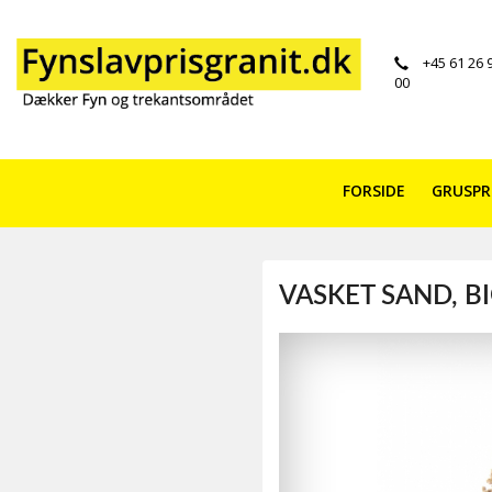
+45 61 26 
00
FORSIDE
GRUSP
VASKET SAND, B