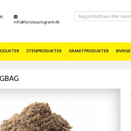
90
info@fynslavprisgranit.dk
RODUKTER
STENPRODUKTER
GRANITPRODUKTER
ØVRIGE
IGBAG