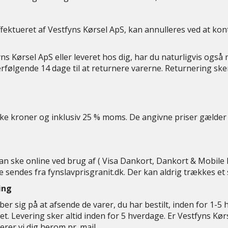
ffektueret af Vestfyns Kørsel ApS, kan annulleres ved at kon
ns Kørsel ApS eller leveret hos dig, har du naturligvis også
rfølgende 14 dage til at returnere varerne. Returnering sker
ske kroner og inklusiv 25 % moms. De angivne priser gælder k
 kan ske online ved brug af ( Visa Dankort, Dankort & Mobile
ne sendes fra fynslavprisgranit.dk. Der kan aldrig trækkes e
ing
r sig på at afsende de varer, du har bestilt, inden for 1-5 hv
t. Levering sker altid inden for 5 hverdage. Er Vestfyns Kørse
rer vi dig herom pr. mail.