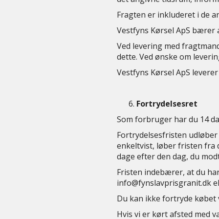
Fragten er inkluderet i de
Vestfyns Kørsel ApS bærer a
Ved levering med fragtmand l
dette. Ved ønske om levering
Vestfyns Kørsel ApS leverer
Fortrydelsesret
Som forbruger har du 14 dag
Fortrydelsesfristen udløber 
enkeltvist, løber fristen fr
dage efter den dag, du modta
Fristen indebærer, at du har
info@fynslavprisgranit.dk e
Du kan ikke fortryde købet
Hvis vi er kørt afsted med v