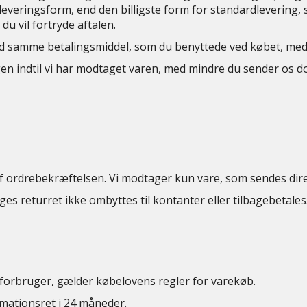
everingsform, end den billigste form for standardlevering, s
u vil fortryde aftalen.
d samme betalingsmiddel, som du benyttede ved købet, medmi
gen indtil vi har modtaget varen, med mindre du sender os 
 ordrebekræftelsen. Vi modtager kun vare, som sendes direk
es returret ikke ombyttes til kontanter eller tilbagebetales.
forbruger, gælder købelovens regler for varekøb.
amationsret i 24 måneder.