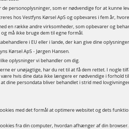
er de personoplysninger, som er nødvendige for at kunne leve
eres hos Vestfyns Kørsel ApS og opbevares i fem år, hvoref
med en række andre virksomheder, som opbevarer og behan
 og må ikke bruge dem til egne formål.
ehandlere i EU eller i lande, der kan give dine oplysninger 
fyns Kørsel ApS - Jørgen Hansen.
hvilke oplysninger vi behandler om dig.
ne er unøjagtige, har du ret til at få dem rettet. I nogle tilf
 være hvis dine data ikke længere er nødvendige i forhold ti
at dine persondata bliver behandlet i strid med lovgivningen.
kies med det formål at optimere websitet og dets funktio
e cookies fra din computer, hvordan afhænger af din browser.