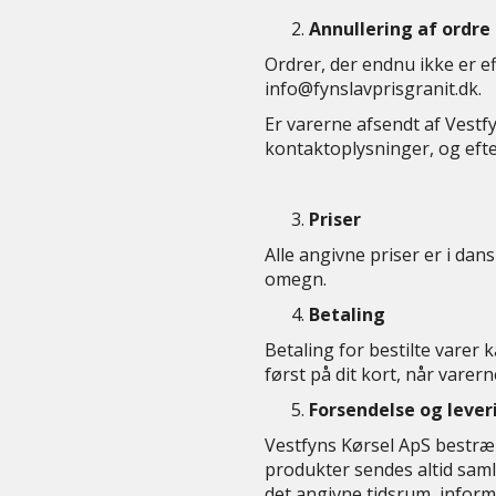
Annullering af ordre
Ordrer, der endnu ikke er e
info@fynslavprisgranit.dk.
Er varerne afsendt af Vestfy
kontaktoplysninger, og efte
Priser
Alle angivne priser er i dan
omegn.
Betaling
Betaling for bestilte varer
først på dit kort, når varer
Forsendelse og lever
Vestfyns Kørsel ApS bestræbe
produkter sendes altid samle
det angivne tidsrum, informe