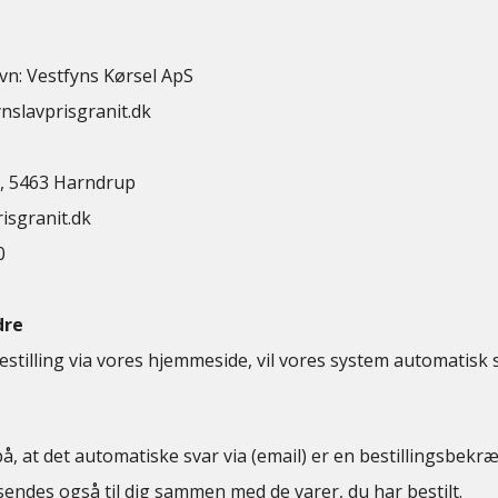
vn: Vestfyns Kørsel ApS
slavprisgranit.dk
0, 5463 Harndrup
isgranit.dk
0
dre
estilling via vores hjemmeside, vil vores system automatisk 
at det automatiske svar via (email) er en bestillingsbekræ
endes også til dig sammen med de varer, du har bestilt.