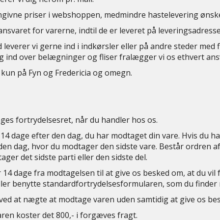
 angivne priser i webshoppen, medmindre hastelevering ønsk
nsvaret for varerne, indtil de er leveret på leveringsadress
everer vi gerne ind i indkørsler eller på andre steder med f
 ind over belægninger og fliser fralægger vi os ethvert ansva
 kun på Fyn og Fredericia og omegn.
es fortrydelsesret, når du handler hos os.
14 dage efter den dag, du har modtaget din vare. Hvis du har 
a den dag, hvor du modtager den sidste vare. Består ordren af 
ger det sidste parti eller den sidste del.
 14 dage fra modtagelsen til at give os besked om, at du vil f
ller benytte standardfortrydelsesformularen, som du finder 
 ved at nægte at modtage varen uden samtidig at give os be
aren koster det 800,- i forgæves fragt.