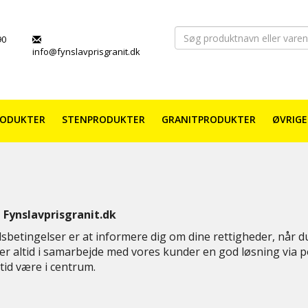
90
info@fynslavprisgranit.dk
RODUKTER
STENPRODUKTER
GRANITPRODUKTER
ØVRIGE
å Fynslavprisgranit.dk
etingelser er at informere dig om dine rettigheder, når du h
der altid i samarbejde med vores kunder en god løsning via p
ltid være i centrum.