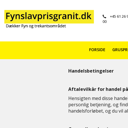
+45 61 26 
00
FORSIDE
GRUSP
Handelsbetingelser
Aftalevilkår for handel p
Hensigten med disse handelsb
personlig betjening, og fin
handelsforløbet, og du vil a