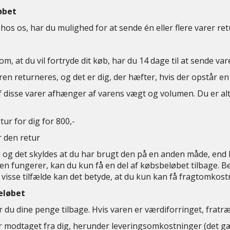
øbet
 hos os, har du mulighed for at sende én eller flere varer ret
, at du vil fortryde dit køb, har du 14 dage til at sende varen
aren returneres, og det er dig, der hæfter, hvis der opstår 
af disse varer afhænger af varens vægt og volumen. Du er a
tur for dig for 800,-
r den retur
, og det skyldes at du har brugt den på en anden måde, end h
 fungerer, kan du kun få en del af købsbeløbet tilbage. B
visse tilfælde kan det betyde, at du kun kan få fragtomkost
eløbet
år du dine penge tilbage. Hvis varen er værdiforringet, fratræ
er modtaget fra dig, herunder leveringsomkostninger (det gæ