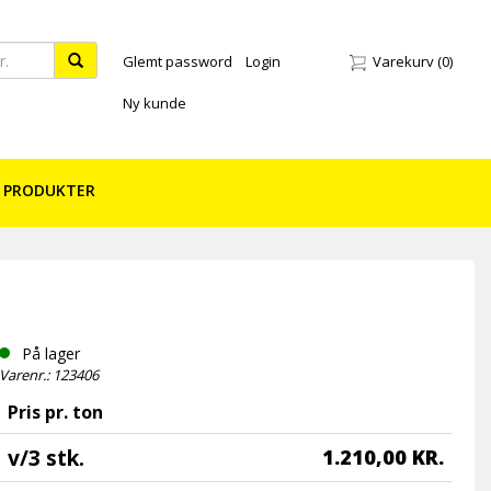
Glemt password
Login
Varekurv
(0)
Ny kunde
 PRODUKTER
På lager
Varenr.: 123406
Pris pr. ton
v/3 stk.
1.210,00 KR.