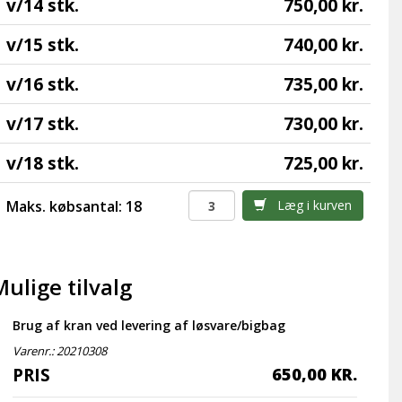
v/14 stk.
750,00 kr.
v/15 stk.
740,00 kr.
v/16 stk.
735,00 kr.
v/17 stk.
730,00 kr.
v/18 stk.
725,00 kr.
Maks. købsantal: 18
Læg i kurven
Mulige tilvalg
Brug af kran ved levering af løsvare/bigbag
Varenr.:
20210308
PRIS
650,00 KR.