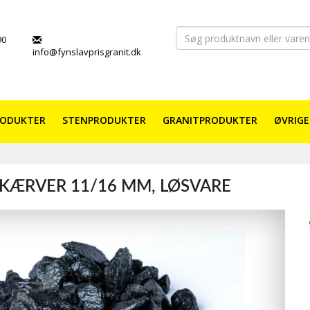
90
info@fynslavprisgranit.dk
RODUKTER
STENPRODUKTER
GRANITPRODUKTER
ØVRIGE
SKÆRVER 11/16 MM, LØSVARE